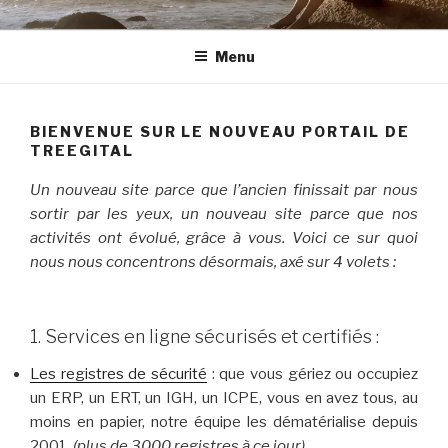
Aller
TREEGITAL
En Marche vers la Dématérialisation
au
Menu
contenu
principal
BIENVENUE SUR LE NOUVEAU PORTAIL DE
TREEGITAL
Un nouveau site parce que l’ancien finissait par nous
sortir par les yeux, un nouveau site parce que nos
activités ont évolué, grâce à vous. Voici ce sur quoi
nous nous concentrons désormais, axé sur 4 volets :
1. Services en ligne sécurisés et certifiés :
Les registres de sécurité
: que vous gériez ou occupiez
un ERP, un ERT, un IGH, un ICPE, vous en avez tous, au
moins en papier, notre équipe les dématérialise depuis
2001,
(plus de 3000 registres à ce jour)